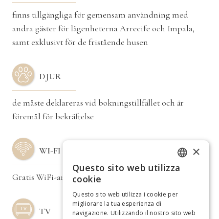
finns tillgängliga för gemensam användning med
andra gäster för lägenheterna Arrecife och Impala,
samt exklusivt för de fristående husen
DJUR
de måste deklareras vid bokningstillfället och är
föremål för bekräftelse
×
WI-FI
Questo sito web utilizza
ITALIAN
Gratis WiFi-anslutning i alla våra anläggningar
cookie
GERMAN
Questo sito web utilizza i cookie per
migliorare la tua esperienza di
SPANISH
TV
navigazione. Utilizzando il nostro sito web