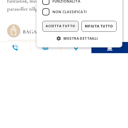
fantastisk, med havsutsikt, utrustad med solstolar och
FUNZIONALITÀ
parasoller tillgängliga för våra gäster
NON CLASSIFICATI
ACCETTA TUTTO
RIFIUTA TUTTO
BAGAGEFÖRVARING
MOSTRA DETTAGLI
med omklädningsrum, toalett och duschar
tillgängliga för kunder vid ankomst och avresa
PLATS
BELÄGET I
ES PUJOLS
, DEN MEST LIVLIGA
OCH VIKTIGASTE TURISTORTEN PÅ ÖN,
NJUTER AV STOR STILLHET EFTERSOM
DET INTE FINNS NÅGRA NATTKLUBBAR I