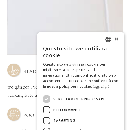
×
Questo sito web utilizza
ITALIAN
cookie
GERMAN
Questo sito web utilizza i cookie per
migliorare la tua esperienza di
STÄDNING
SPANISH
navigazione. Utilizzando il nostro sito web
acconsenti a tutti i cookie in conformità con
ENGLISH
tre gånger i veckan, byte av sängkläder en gång i
la nostra policy per i cookie.
Leggi di più
FRENCH
veckan, byte av handdukar varannan dag
STRETTAMENTE NECESSARI
DUTCH
PERFORMANCE
PORTUGUESE
POOL
TARGETING