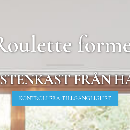
Roulette forme
 STENKAST FRÅN H
KONTROLLERA TILLGÄNGLIGHET