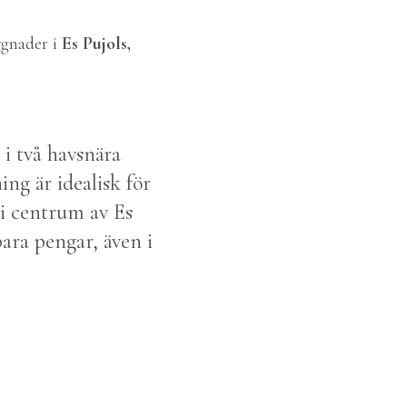
ggnader i
Es Pujols,
i två havsnära
ng är idealisk för
 i centrum av Es
para pengar, även i