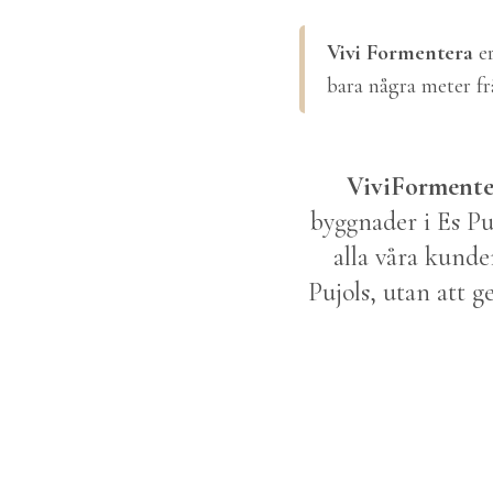
Vivi Formentera
e
bara några meter f
ViviFormente
byggnader i Es Pu
alla våra kunde
Pujols, utan att g