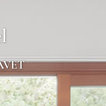
l
AVET