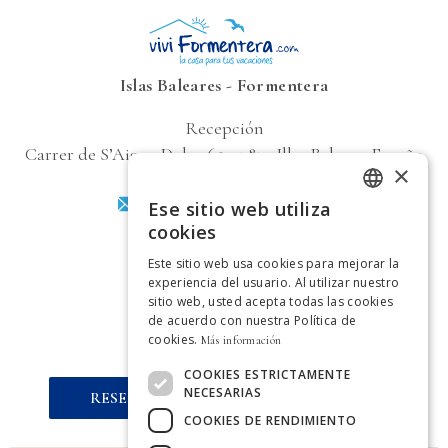
Islas Baleares - Formentera
Recepción
Carrer de SʼAigua Dolça 65, 07871 Illes Balears, España
×
info@viviformentera.com
Ese sitio web utiliza
ITALIAN
cookies
+34 871 714 962
GERMAN
Este sitio web usa cookies para mejorar la
experiencia del usuario. Al utilizar nuestro
VAT ES B57730590
SPANISH
sitio web, usted acepta todas las cookies
de acuerdo con nuestra Política de
ENGLISH
REGLAS DE RESERVA
cookies.
Más información
FRENCH
COOKIES ESTRICTAMENTE
NECESARIAS
RESERVA AHORA AL MEJOR PRECIO
DUTCH
COOKIES DE RENDIMIENTO
PORTUGUESE