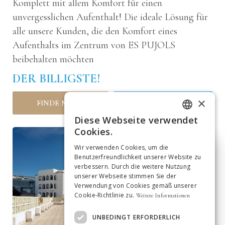
Komplett mit allem Komfort für einen
unvergesslichen Aufenthalt! Die ideale Lösung für
alle unsere Kunden, die den Komfort eines
Aufenthalts im Zentrum von ES PUJOLS
beibehalten möchten
DER BILLIGSTE!
×
FINDE MEHR
JETZT BUCHEN
Diese Webseite verwendet
ITALIAN
Cookies.
GERMAN
Wir verwenden Cookies, um die
Benutzerfreundlichkeit unserer Website zu
SPANISH
verbessern. Durch die weitere Nutzung
unserer Webseite stimmen Sie der
ENGLISH
Verwendung von Cookies gemäß unserer
Cookie-Richtlinie zu.
Weitere Informationen
FRENCH
DUTCH
UNBEDINGT ERFORDERLICH