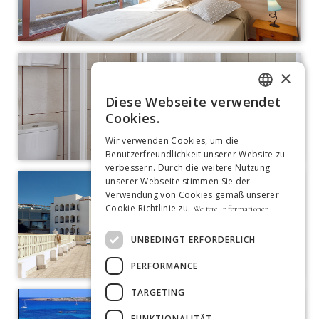
×
Diese Webseite verwendet
ITALIAN
Cookies.
GERMAN
Wir verwenden Cookies, um die
Benutzerfreundlichkeit unserer Website zu
SPANISH
verbessern. Durch die weitere Nutzung
unserer Webseite stimmen Sie der
ENGLISH
Verwendung von Cookies gemäß unserer
Cookie-Richtlinie zu.
Weitere Informationen
FRENCH
DUTCH
UNBEDINGT ERFORDERLICH
PORTUGUESE
PERFORMANCE
TARGETING
FUNKTIONALITÄT