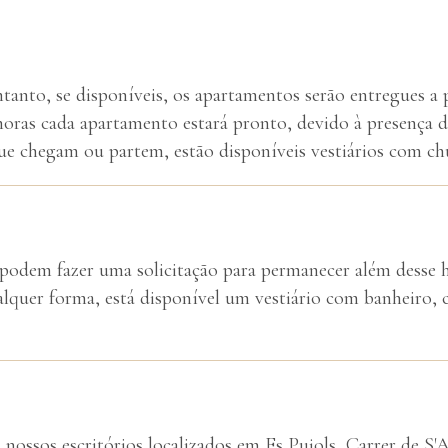
ntanto, se disponíveis, os apartamentos serão entregues a p
ras cada apartamento estará pronto, devido à presença d
que chegam ou partem, estão disponíveis vestiários com ch
, podem fazer uma solicitação para permanecer além desse 
alquer forma, está disponível um vestiário com banheiro, 
os nossos escritórios localizados em Es Pujols, Carrer de S'