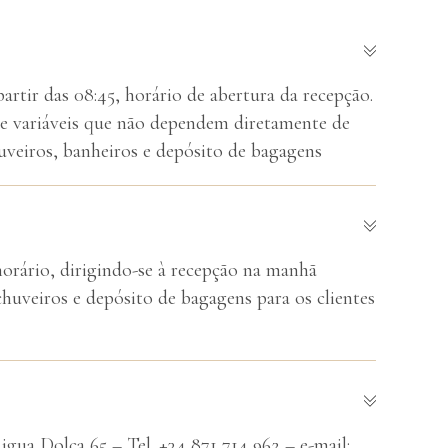
artir das 08:45, horário de abertura da recepção.
e variáveis que não dependem diretamente de
uveiros, banheiros e depósito de bagagens
horário, dirigindo-se à recepção na manhã
chuveiros e depósito de bagagens para os clientes
Aigua Dolça 65 – Tel. +34 871 714 962 – e-mail: