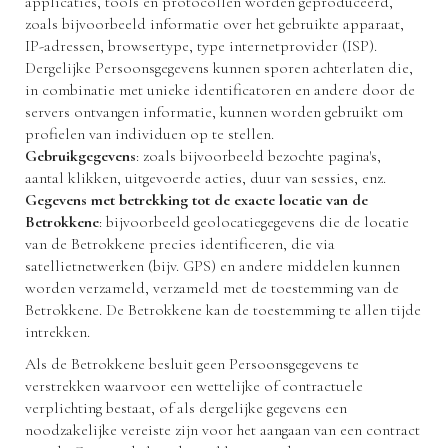
applicaties, tools en protocollen worden geproduceerd,
zoals bijvoorbeeld informatie over het gebruikte apparaat,
IP-adressen, browsertype, type internetprovider (ISP).
Dergelijke Persoonsgegevens kunnen sporen achterlaten die,
in combinatie met unieke identificatoren en andere door de
servers ontvangen informatie, kunnen worden gebruikt om
profielen van individuen op te stellen.
Gebruikgegevens
: zoals bijvoorbeeld bezochte pagina's,
aantal klikken, uitgevoerde acties, duur van sessies, enz.
Gegevens met betrekking tot de exacte locatie van de
Betrokkene
: bijvoorbeeld geolocatiegegevens die de locatie
van de Betrokkene precies identificeren, die via
satellietnetwerken (bijv. GPS) en andere middelen kunnen
worden verzameld, verzameld met de toestemming van de
Betrokkene. De Betrokkene kan de toestemming te allen tijde
intrekken.
Als de Betrokkene besluit geen Persoonsgegevens te
verstrekken waarvoor een wettelijke of contractuele
verplichting bestaat, of als dergelijke gegevens een
noodzakelijke vereiste zijn voor het aangaan van een contract