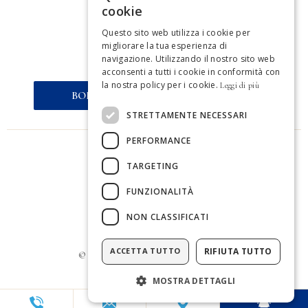
cookie
VAT ES B16652828
GERMAN
Questo sito web utilizza i cookie per
migliorare la tua esperienza di
SPANISH
BOEKINGSREGELS
navigazione. Utilizzando il nostro sito web
acconsenti a tutti i cookie in conformità con
ENGLISH
la nostra policy per i cookie.
Leggi di più
BOEK NU TEGEN DE BESTE PRIJS
FRENCH
STRETTAMENTE NECESSARI
DUTCH
PERFORMANCE
PRIVACY & COOKIE POLICY
PORTUGUESE
TARGETING
ALGEMENE VOORWAARDEN
FUNZIONALITÀ
FAQ
NON CLASSIFICATI
WEBCAMS
ACCETTA TUTTO
RIFIUTA TUTTO
©
Bedzzle Sites
. All right reserved.
MOSTRA DETTAGLI