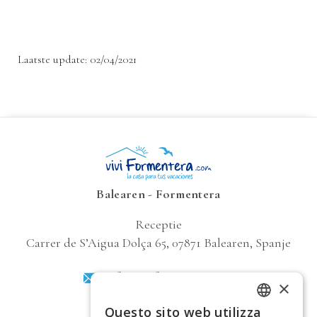
Laatste update: 02/04/2021
Balearen - Formentera
Receptie
Carrer de SʼAigua Dolça 65, 07871 Balearen, Spanje
info@viviformentera.com
×
+34 871 714 962
Questo sito web utilizza
ITALIAN