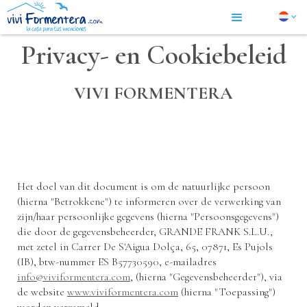
Privacy- en Cookiebeleid
VIVI FORMENTERA
Het doel van dit document is om de natuurlijke persoon
(hierna "Betrokkene") te informeren over de verwerking van
zijn/haar persoonlijke gegevens (hierna "Persoonsgegevens")
die door de gegevensbeheerder, GRANDE FRANK S.L.U.,
met zetel in Carrer De S'Aigua Dolça, 65, 07871, Es Pujols
(IB), btw-nummer ES B57730590, e-mailadres
info@viviformentera.com
, (hierna "Gegevensbeheerder"), via
de website
www.viviformentera.com
(hierna "Toepassing")