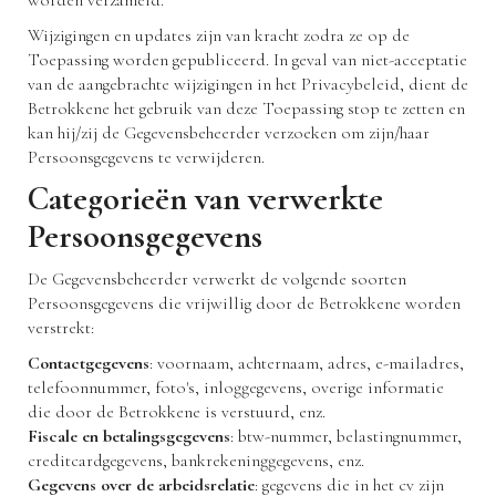
worden verzameld.
Wijzigingen en updates zijn van kracht zodra ze op de
Toepassing worden gepubliceerd. In geval van niet-acceptatie
van de aangebrachte wijzigingen in het Privacybeleid, dient de
Betrokkene het gebruik van deze Toepassing stop te zetten en
kan hij/zij de Gegevensbeheerder verzoeken om zijn/haar
Persoonsgegevens te verwijderen.
Categorieën van verwerkte
Persoonsgegevens
De Gegevensbeheerder verwerkt de volgende soorten
Persoonsgegevens die vrijwillig door de Betrokkene worden
verstrekt:
Contactgegevens
: voornaam, achternaam, adres, e-mailadres,
telefoonnummer, foto's, inloggegevens, overige informatie
die door de Betrokkene is verstuurd, enz.
Fiscale en betalingsgegevens
: btw-nummer, belastingnummer,
creditcardgegevens, bankrekeninggegevens, enz.
Gegevens over de arbeidsrelatie
: gegevens die in het cv zijn