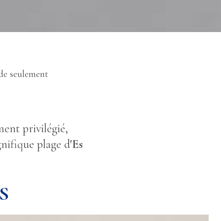
 de seulement
ent privilégié,
nifique plage d
'Es
S