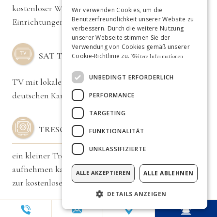
GERMAN
kostenloser WiFi-Anschluss in allen unseren
Wir verwenden Cookies, um die
Benutzerfreundlichkeit unserer Website zu
Einrichtungen
SPANISH
verbessern. Durch die weitere Nutzung
unserer Webseite stimmen Sie der
ENGLISH
Verwendung von Cookies gemäß unserer
SAT TV
Cookie-Richtlinie zu.
Weitere Informationen
FRENCH
DUTCH
UNBEDINGT ERFORDERLICH
TV mit lokalen und wichtigen italienischen und
PORTUGUESE
deutschen Kanälen
PERFORMANCE
TARGETING
TRESOR
FUNKTIONALITÄT
UNKLASSIFIZIERTE
ein kleiner Tresor, der kleine PCs und Tablets
aufnehmen kann ist in jeder unserer Einrichtungen
ALLE AKZEPTIEREN
ALLE ABLEHNEN
zur kostenlosen Nutzung vorhanden
DETAILS ANZEIGEN
BALKON